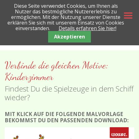
Diese Seite verwendet Cookies, um Ihnen als
Nutzer das bestmögliche Nutzererlebnis zu
ermöglichen. Mit der Nutzung unserer Dienste
erklären Sie sich mit unserem Einsatz von Cookies
einverstanden.
Details erfahren Sie hier!
Akzeptieren
Verbinde die gleichen Motive:
Kinderzimmer
Findest Du die Spielzeuge in dem Schiff
wieder?
MIT KLICK AUF DIE FOLGENDE MALVORLAGE
BEKOMMST DU DEN PASSENDEN DOWNLOAD: