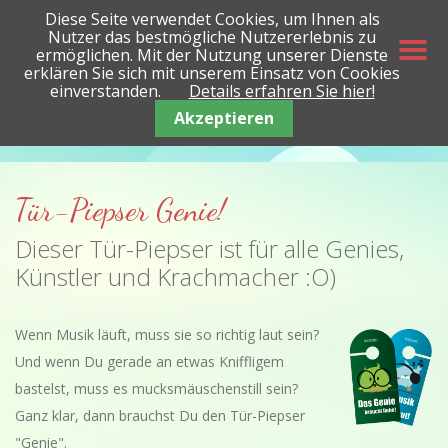
Diese Seite verwendet Cookies, um Ihnen als
Nutzer das bestmögliche Nutzererlebnis zu
ermöglichen. Mit der Nutzung unserer Dienste
erklären Sie sich mit unserem Einsatz von Cookies
einverstanden.
Details erfahren Sie hier!
Akzeptieren
Tür-Piepser Genie!
Dieser Tür-Piepser ist für alle Genies,
Künstler und Krachmacher :O)
Wenn Musik läuft, muss sie so richtig laut sein?
Und wenn Du gerade an etwas Kniffligem
bastelst, muss es mucksmäuschenstill sein?
Ganz klar, dann brauchst Du den Tür-Piepser
"Genie".