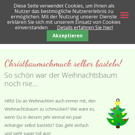
Diese Seite verwendet Cookies, um Ihnen als
Nutzer das bestmögliche Nutzererlebnis zu
ermöglichen. Mit der Nutzung unserer Dienste
erklären Sie sich mit unserem Einsatz von Cookies
einverstanden.
Details erfahren Sie hier!
Akzeptieren
Christbaumschmuck selber basteln!
So schön war der Weihnachtsbaum
noch nie...
Hilfst Du an Weihnachten auch immer mit, den
Weihnachtsbaum zu schmücken? Wie wäre es,
wenn Du in diesem Jahr einmal ein paar
Anhänger selbst bastelst? Das geht einfach
und sieht super toll aus!